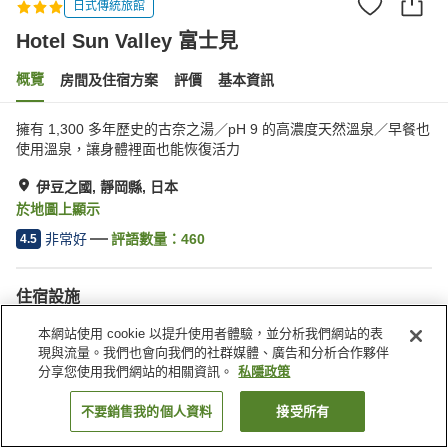
日式傳統旅館
Hotel Sun Valley 富士見
概覽
房間及住宿方案
評價
基本資訊
擁有 1,300 多年歷史的古奈之湯／pH 9 的高濃度天然溫泉／早餐也
使用溫泉，讓身體裡面也能恢復活力
伊豆之國, 靜岡縣, 日本
於地圖上顯示
非常好
評語數量：
460
4.5
住宿設施
停車場
桑拿
本網站使用 cookie 以提升使用者體驗，並分析我們網站的表
水療/美容院
餐廳
現與流量。我們也會向我們的社群媒體、廣告和分析合作夥伴
分享您使用我們網站的相關資訊。
私隱政策
主頁
日本
靜岡縣
伊豆之國
Hotel Sun Valley 富士見
不要銷售我的個人資料
接受所有
找客房