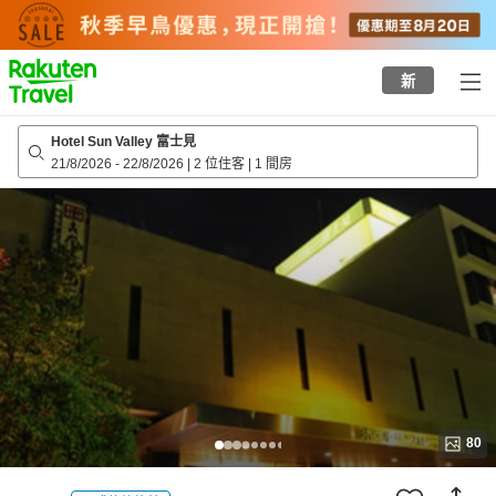
to
top
page
新
Hotel Sun Valley 富士見
21/8/2026
-
22/8/2026
|
2 位住客
|
1 間房
80