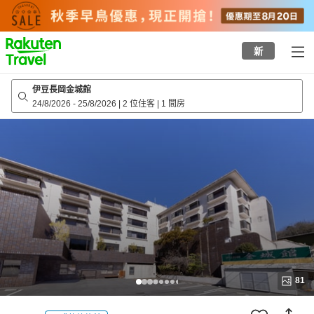
to
top
page
新
伊豆長岡金城館
24/8/2026
-
25/8/2026
|
2 位住客
|
1 間房
81