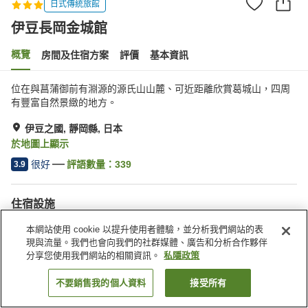
日式傳統旅館
伊豆長岡金城館
概覽
房間及住宿方案
評價
基本資訊
位在與菖蒲御前有淵源的源氏山山麓、可近距離欣賞葛城山，四周
有豐富自然景緻的地方。
伊豆之國, 靜岡縣, 日本
於地圖上顯示
很好
評語數量：
339
3.9
住宿設施
停車場
桑拿
本網站使用 cookie 以提升使用者體驗，並分析我們網站的表
泳池
自動販賣機
現與流量。我們也會向我們的社群媒體、廣告和分析合作夥伴
分享您使用我們網站的相關資訊。
私隱政策
主頁
日本
靜岡縣
伊豆之國
伊豆長岡金城館
不要銷售我的個人資料
接受所有
找客房