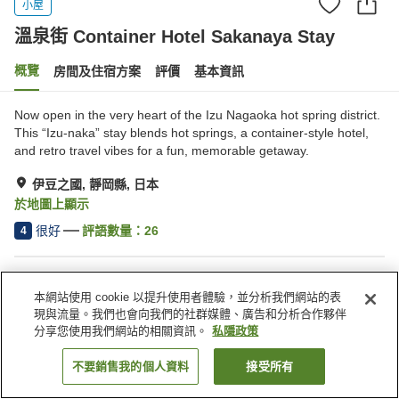
小屋
溫泉街 Container Hotel Sakanaya Stay
概覽
房間及住宿方案
評價
基本資訊
Now open in the very heart of the Izu Nagaoka hot spring district.
This “Izu-naka” stay blends hot springs, a container-style hotel,
and retro travel vibes for a fun, memorable getaway.
伊豆之國, 靜岡縣, 日本
於地圖上顯示
很好
評語數量：
26
4
住宿設施
本網站使用 cookie 以提升使用者體驗，並分析我們網站的表
停車場
現與流量。我們也會向我們的社群媒體、廣告和分析合作夥伴
分享您使用我們網站的相關資訊。
私隱政策
主頁
日本
靜岡縣
伊豆之國
不要銷售我的個人資料
接受所有
找客房
溫泉街 Container Hotel Sakanaya Stay