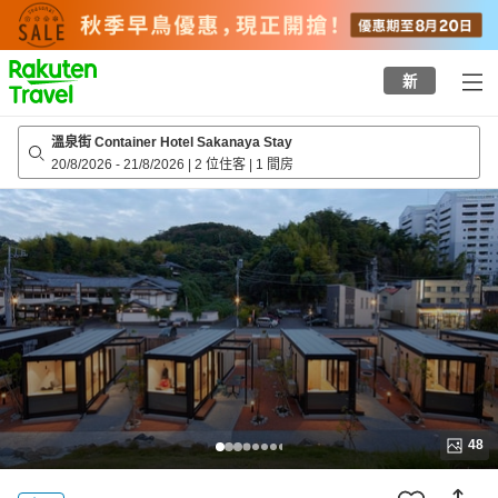
to
top
page
新
溫泉街 Container Hotel Sakanaya Stay
20/8/2026
-
21/8/2026
|
2 位住客
|
1 間房
48