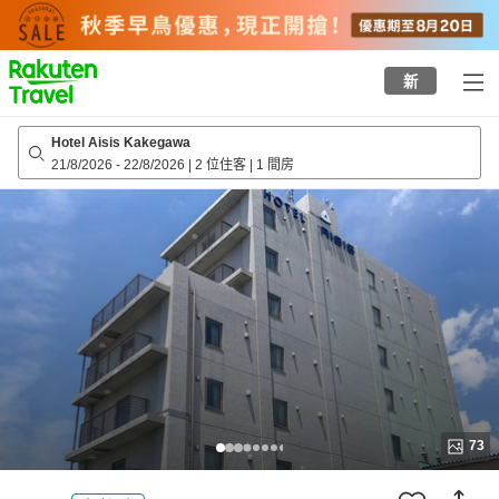
to
top
page
新
Hotel Aisis Kakegawa
21/8/2026
-
22/8/2026
|
2 位住客
|
1 間房
73