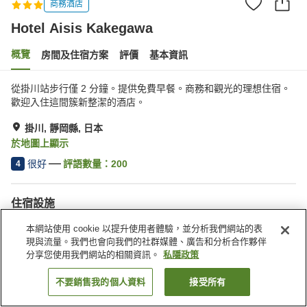
商務酒店
Hotel Aisis Kakegawa
概覽
房間及住宿方案
評價
基本資訊
從掛川站步行僅 2 分鐘。提供免費早餐。商務和觀光的理想住宿。
歡迎入住這間簇新整潔的酒店。
掛川, 靜岡縣, 日本
於地圖上顯示
很好
評語數量：
200
4
住宿設施
停車場
水療/美容院
本網站使用 cookie 以提升使用者體驗，並分析我們網站的表
收費洗衣房
送遞服務
現與流量。我們也會向我們的社群媒體、廣告和分析合作夥伴
分享您使用我們網站的相關資訊。
私隱政策
主頁
日本
靜岡縣
掛川
掛川 Aisis 酒店﹙BBH 酒店集團﹚
不要銷售我的個人資料
接受所有
找客房