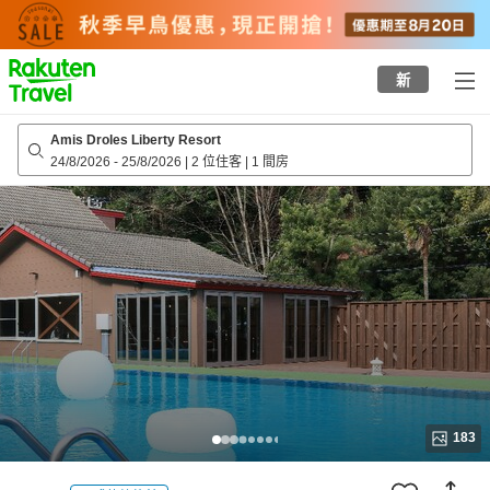
to
top
page
新
Amis Droles Liberty Resort
24/8/2026
-
25/8/2026
|
2 位住客
|
1 間房
183