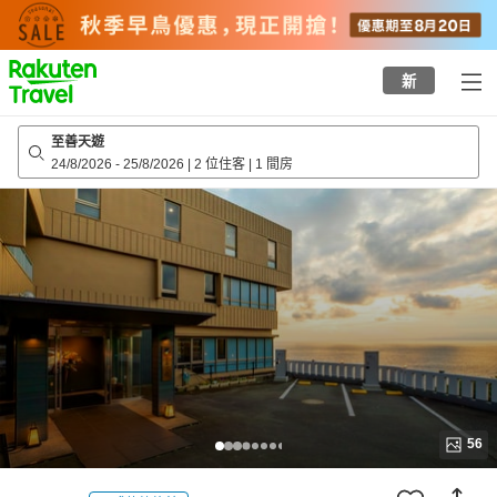
to
top
page
新
至善天遊
24/8/2026
-
25/8/2026
|
2 位住客
|
1 間房
56