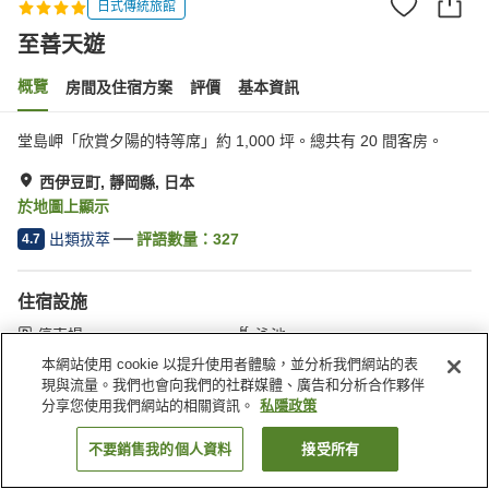
日式傳統旅館
至善天遊
概覽
房間及住宿方案
評價
基本資訊
堂島岬「欣賞夕陽的特等席」約 1,000 坪。總共有 20 間客房。
西伊豆町, 靜岡縣, 日本
於地圖上顯示
出類拔萃
評語數量：
327
4.7
住宿設施
停車場
泳池
自動販賣機
商店
本網站使用 cookie 以提升使用者體驗，並分析我們網站的表
現與流量。我們也會向我們的社群媒體、廣告和分析合作夥伴
分享您使用我們網站的相關資訊。
私隱政策
主頁
日本
靜岡縣
西伊豆町
至善天遊
不要銷售我的個人資料
接受所有
找客房