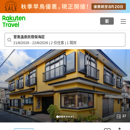
to
top
page
新
堂島溫泉民宿保海莊
21/8/2026
-
22/8/2026
|
2 位住客
|
1 間房
37