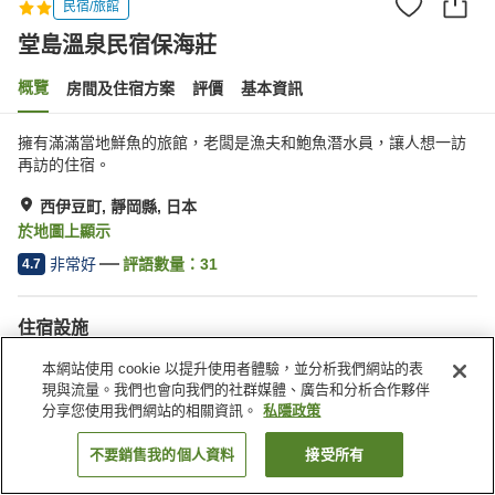
民宿/旅館
堂島溫泉民宿保海莊
概覽
房間及住宿方案
評價
基本資訊
擁有滿滿當地鮮魚的旅館，老闆是漁夫和鮑魚潛水員，讓人想一訪
再訪的住宿。
西伊豆町, 靜岡縣, 日本
於地圖上顯示
非常好
評語數量：
31
4.7
住宿設施
停車場
宴會廳
本網站使用 cookie 以提升使用者體驗，並分析我們網站的表
公共澡堂（溫泉）
送遞服務
現與流量。我們也會向我們的社群媒體、廣告和分析合作夥伴
分享您使用我們網站的相關資訊。
私隱政策
主頁
日本
靜岡縣
西伊豆町
堂島溫泉民宿保海莊
不要銷售我的個人資料
接受所有
找客房