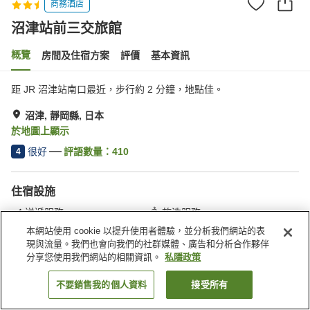
商務酒店
沼津站前三交旅館
概覽
房間及住宿方案
評價
基本資訊
距 JR 沼津站南口最近，步行約 2 分鐘，地點佳。
沼津, 靜岡縣, 日本
於地圖上顯示
很好
評語數量：
410
4
住宿設施
送遞服務
乾洗服務
自動販賣機
收費洗衣房
本網站使用 cookie 以提升使用者體驗，並分析我們網站的表
現與流量。我們也會向我們的社群媒體、廣告和分析合作夥伴
分享您使用我們網站的相關資訊。
私隱政策
主頁
日本
靜岡縣
沼津
沼津站前三交旅館
不要銷售我的個人資料
接受所有
找客房