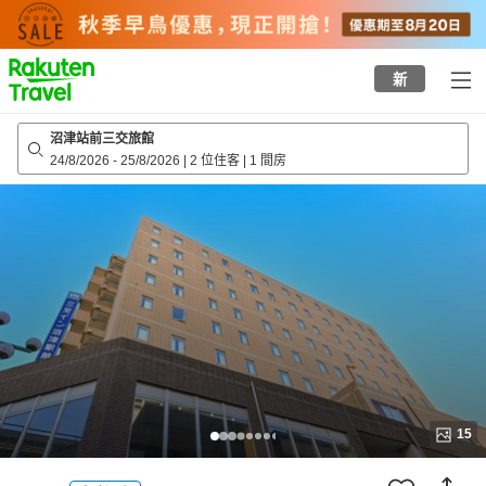
to
top
page
新
沼津站前三交旅館
24/8/2026
-
25/8/2026
|
2 位住客
|
1 間房
15