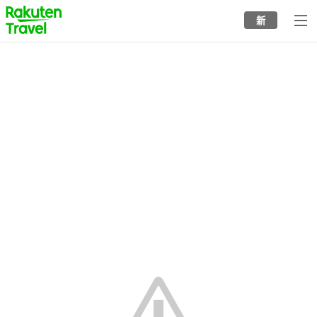
to
新
top
page