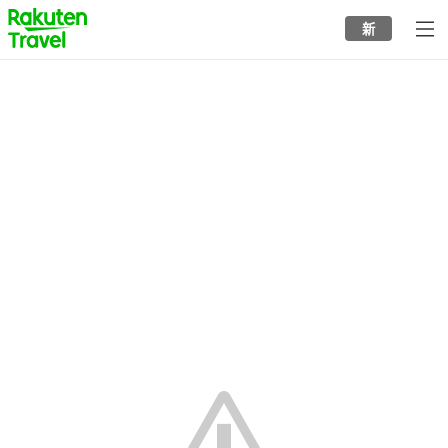
to
新
top
page