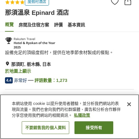
度假村酒店
那須溫泉 Epinard 酒店
概覽
房間及住宿方案
評價
基本資訊
設備充足的頂級度假村，提供在地季節食材製成的餐點。
那須町, 栃木縣, 日本
於地圖上顯示
非常好
評語數量：
1,273
4.4
住宿設施
本網站使用 cookie 以提升使用者體驗，並分析我們網站的表
停車場
按摩浴缸
現與流量。我們也會向我們的社群媒體、廣告和分析合作夥伴
桑拿
水療/美容院
分享您使用我們網站的相關資訊。
私隱政策
不要銷售我的個人資料
接受所有
找客房
主頁
日本
栃木縣
那須町
那須溫泉 Epinard 酒店