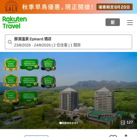
to
top
page
新
那須溫泉 Epinard 酒店
23/8/2026
-
24/8/2026
|
2 位住客
|
1 間房
127