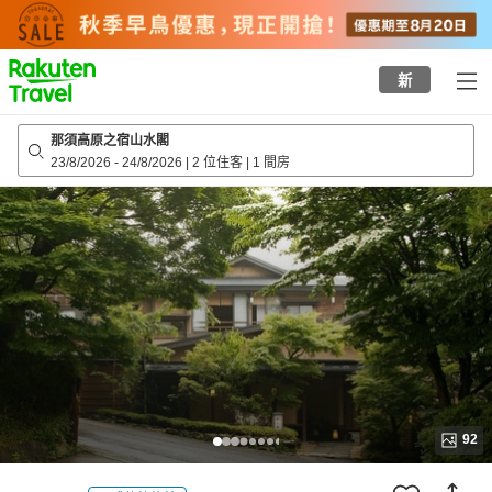
to
top
page
新
那須高原之宿山水閣
23/8/2026
-
24/8/2026
|
2 位住客
|
1 間房
92