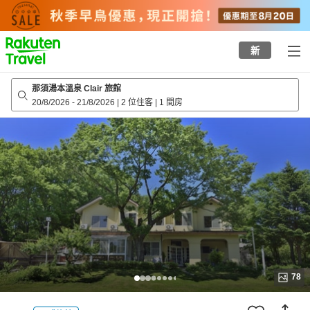
to
top
page
新
那須湯本溫泉 Clair 旅館
20/8/2026
-
21/8/2026
|
2 位住客
|
1 間房
78