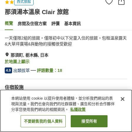
西式旅館
那須湯本溫泉 Clair 旅館
概覽
房間及住宿方案
評價
基本資訊
一天僅限2組的旅館。僅限初中以下兒童入住的旅館。包租溫泉露天
&大草坪廣場&與動物的接觸很受歡迎
那須町, 栃木縣, 日本
於地圖上顯示
出類拔萃
評語數量：
18
4.9
住宿設施
停車場
露天浴池（溫泉）
本網站使用 cookie 以提升使用者體驗，並分析我們網站的表
公共澡堂（溫泉）
現與流量。我們也會向我們的社群媒體、廣告和分析合作夥伴
分享您使用我們網站的相關資訊。
私隱政策
主頁
日本
栃木縣
那須町
那須湯本溫泉 Clair 旅館
不要銷售我的個人資料
接受所有
找客房