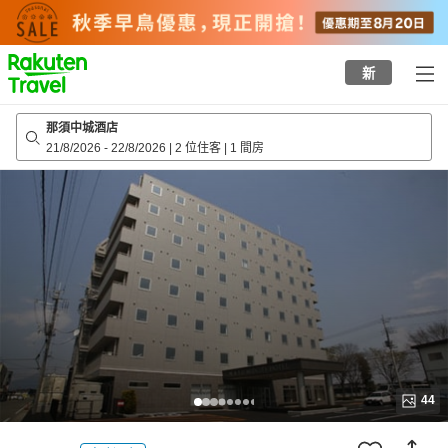
to
top
page
新
那須中城酒店
21/8/2026
-
22/8/2026
|
2 位住客
|
1 間房
44