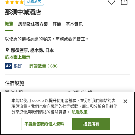
商務酒店
那須中城酒店
概覽
房間及住宿方案
評價
基本資訊
以優惠的價格高級的客房，商務或觀光皆宜。
那須鹽原, 栃木縣, 日本
於地圖上顯示
很好
評語數量：
696
4.2
住宿設施
停車場
自動販賣機
西式餐廳
收費洗衣房
本網站使用 cookie 以提升使用者體驗，並分析我們網站的表
現與流量。我們也會向我們的社群媒體、廣告和分析合作夥伴
分享您使用我們網站的相關資訊。
私隱政策
主頁
日本
栃木縣
那須鹽原
那須中城酒店
不要銷售我的個人資料
接受所有
找客房