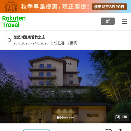
to
top
page
新
鬼怒川溫泉若竹之庄
23/8/2026
-
24/8/2026
|
2 位住客
|
1 間房
130