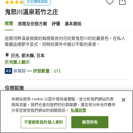
日式傳統旅館
鬼怒川溫泉若竹之庄
概覽
房間及住宿方案
評價
基本資訊
這間河畔溫泉旅館的每間客房均可欣賞鬼怒川的壯麗景色。在私人
餐廳品嚐節令菜式，同時欣賞年中變幻不斷的美景。
日光, 栃木縣, 日本
於地圖上顯示
非常好
評語數量：
171
4.5
住宿設施
停車場
水療/美容院
本網站使用 cookie 以提升使用者體驗，並分析我們網站的表
私人包場
宵夜區
現與流量。我們也會向我們的社群媒體、廣告和分析合作夥伴
分享您使用我們網站的相關資訊。
私隱政策
主頁
日本
栃木縣
日光
鬼怒川溫泉若竹之庄
不要銷售我的個人資料
接受所有
找客房