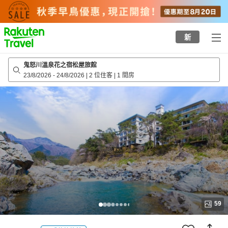
to
top
page
新
鬼怒川溫泉花之宿松屋旅館
23/8/2026
-
24/8/2026
|
2 位住客
|
1 間房
59