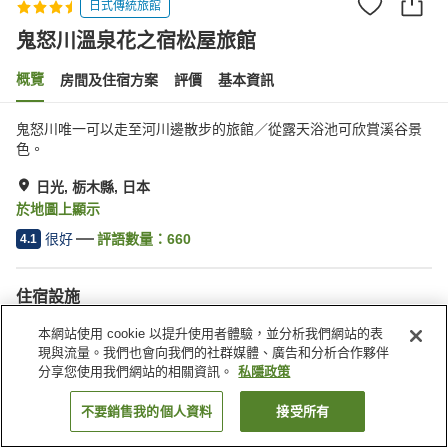
日式傳統旅館
鬼怒川溫泉花之宿松屋旅館
概覽
房間及住宿方案
評價
基本資訊
鬼怒川唯一可以走至河川邊散步的旅館／從露天浴池可欣賞溪谷景
色。
日光, 栃木縣, 日本
於地圖上顯示
很好
評語數量：
660
4.1
住宿設施
桑拿
休息室
本網站使用 cookie 以提升使用者體驗，並分析我們網站的表
自動販賣機
商店
現與流量。我們也會向我們的社群媒體、廣告和分析合作夥伴
分享您使用我們網站的相關資訊。
私隱政策
主頁
日本
栃木縣
日光
鬼怒川溫泉花之宿松屋旅館
不要銷售我的個人資料
接受所有
找客房