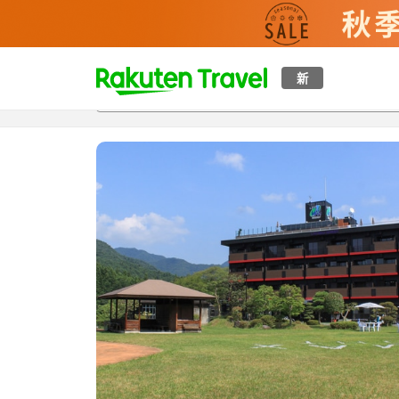
t
新
概覽
房間及住宿方案
評價
特色
設施
o
p
P
a
g
e
_
s
e
a
r
c
h