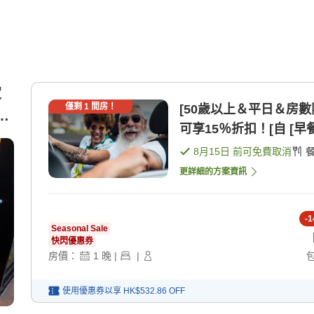
定
僅剩
1
間房！
[50歲以上＆平日＆房
洋
可享15％折扣！[自 [早餐
8月15日
前可免費取消
更詳細的方案資訊
-
1
Seasonal Sale
快閃優惠券
房價：
1
晚
|
|
使用優惠券以享
HK$532.86
OFF