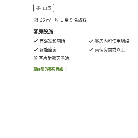
山景
25 m²
1 至 5 名旅客
客房設施
有浴室和廁所
客房內可使用網絡
智能座廁
兩個房間或以上
客房附露天浴池
更詳細的客房資訊