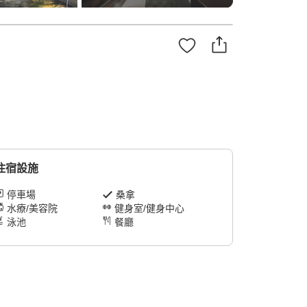
住宿設施
停車場
桑拿
水療/美容院
健身室/健身中心
泳池
餐廳