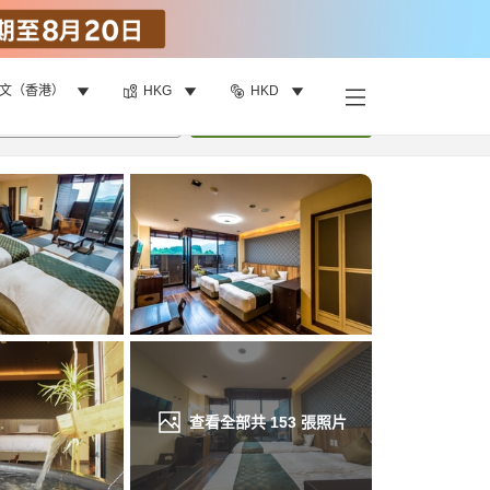
文（香港）
HKG
HKD
找客房
•
1
間房
重新搜尋
查看全部共
153
張照片