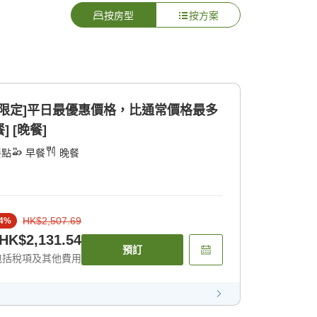
按房型
按方案
數限定]平日最優惠價格，比通常價格最多
] [晚餐]
餐點
早餐
晚餐
HK$2,507.69
4
%
HK$2,131.54
預訂
包括稅項及其他費用