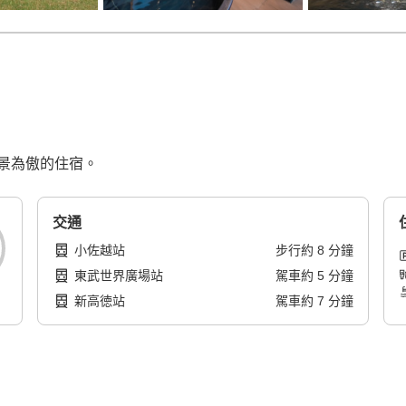
景為傲的住宿。
交通
小佐越站
步行
約
8
分鐘
東武世界廣場站
駕車
約
5
分鐘
新高徳站
駕車
約
7
分鐘