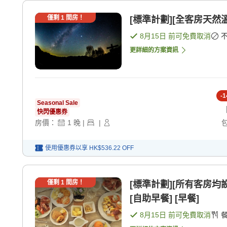
僅剩
1
間房！
[標準計劃][全客房天然
8月15日
前可免費取消
更詳細的方案資訊
-
1
Seasonal Sale
快閃優惠券
房價：
1
晚
|
|
使用優惠券以享
HK$536.22
OFF
僅剩
1
間房！
[標準計劃][所有客房
[自助早餐] [早餐]
8月15日
前可免費取消