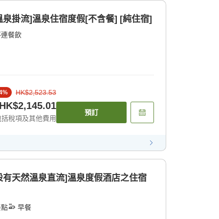
溫泉掛流]溫泉住宿度假[不含餐] [純住宿]
不連餐飲
HK$2,523.53
4
%
HK$2,145.01
預訂
包括稅項及其他費用
均設有天然溫泉直流]溫泉度假酒店之住宿
餐點
早餐