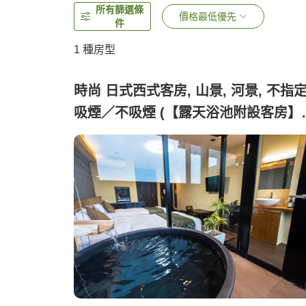
所有篩選條
價格最低優先
件
1 種房型
時尚 日式西式客房, 山景, 河景, 不指
吸煙／不吸煙 (【露天浴池附設客房】
式現代風)