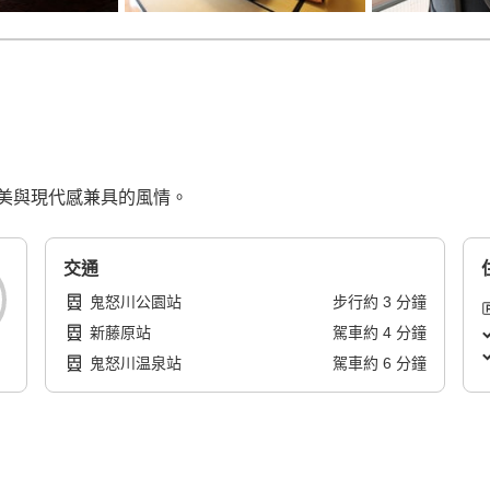
美與現代感兼具的風情。
交通
鬼怒川公園站
步行
約
3
分鐘
新藤原站
駕車
約
4
分鐘
鬼怒川温泉站
駕車
約
6
分鐘