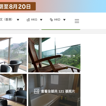
文（香港）
HKG
HKD
找客房
•
1
間房
重新搜尋
查看全部共
121
張照片