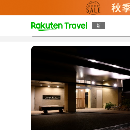
t
新
概覽
房間及住宿方案
評價
設施
o
p
P
a
g
e
_
s
e
a
r
c
h