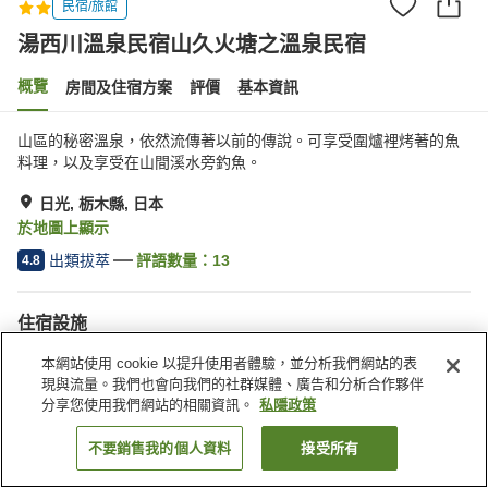
民宿/旅館
湯西川溫泉民宿山久火塘之溫泉民宿
概覽
房間及住宿方案
評價
基本資訊
山區的秘密溫泉，依然流傳著以前的傳說。可享受圍爐裡烤著的魚
料理，以及享受在山間溪水旁釣魚。
日光, 栃木縣, 日本
於地圖上顯示
出類拔萃
評語數量：
13
4.8
住宿設施
停車場
公共澡堂（溫泉）
本網站使用 cookie 以提升使用者體驗，並分析我們網站的表
現與流量。我們也會向我們的社群媒體、廣告和分析合作夥伴
分享您使用我們網站的相關資訊。
私隱政策
主頁
日本
栃木縣
日光
湯西川溫泉民宿山久火塘之溫泉民宿
不要銷售我的個人資料
接受所有
找客房