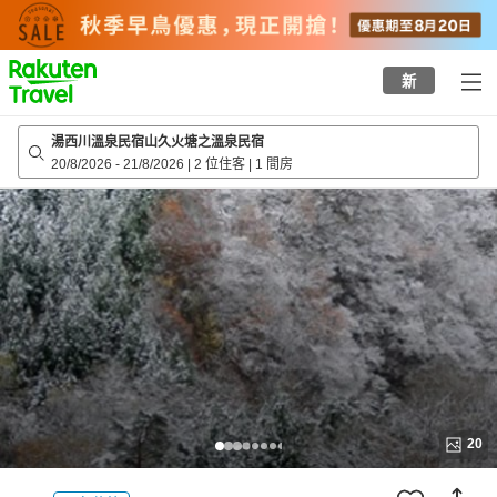
to
top
page
新
湯西川溫泉民宿山久火塘之溫泉民宿
20/8/2026
-
21/8/2026
|
2 位住客
|
1 間房
20