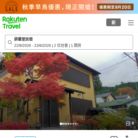
to
top
page
新
耕雲堂民宿
22/8/2026
-
23/8/2026
|
2 位住客
|
1 間房
8