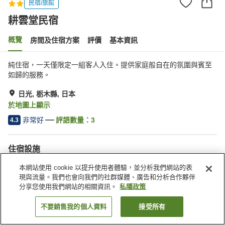
民宿/旅館
耕雲堂民宿
概覽
房間及住宿方案
評價
基本資訊
純住宿，一天僅限定一組客人入住。提供家庭般自在的氛圍與賓至
如歸的服務。
日光, 栃木縣, 日本
於地圖上顯示
非常好
評語數量：
3
4.3
住宿設施
停車場
本網站使用 cookie 以提升使用者體驗，並分析我們網站的表
現與流量。我們也會向我們的社群媒體、廣告和分析合作夥伴
分享您使用我們網站的相關資訊。
私隱政策
主頁
日本
栃木縣
日光
耕雲堂民宿
不要銷售我的個人資料
接受所有
找客房