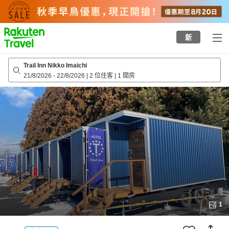
to
top
page
新
Trail Inn Nikko Imaichi
21/8/2026
-
22/8/2026
|
2 位住客
|
1 間房
1