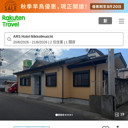
to
top
page
新
ARS Hotel Nikko/Imaichi
20/8/2026
-
21/8/2026
|
2 位住客
|
1 間房
19