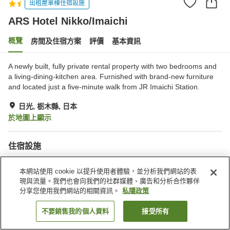
出租屋單棟住宿設施
ARS Hotel Nikko/Imaichi
概覽
房間及住宿方案
評價
基本資訊
A newly built, fully private rental property with two bedrooms and
a living-dining-kitchen area. Furnished with brand-new furniture
and located just a five-minute walk from JR Imaichi Station.
日光, 栃木縣, 日本
於地圖上顯示
住宿設施
Wi-Fi
用餐區
本網站使用 cookie 以提升使用者體驗，並分析我們網站的表
免費停車場
熱水（24 小時供應）
現與流量。我們也會向我們的社群媒體、廣告和分析合作夥伴
分享您使用我們網站的相關資訊。
私隱政策
主頁
日本
栃木縣
日光
ARS Hotel Nikko/Imaichi
不要銷售我的個人資料
接受所有
找客房