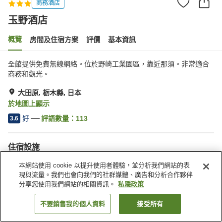
商務酒店
玉野酒店
概覽
房間及住宿方案
評價
基本資訊
全館提供免費無線網絡。位於野崎工業園區，靠近那須。非常適合
商務和觀光。
大田原, 栃木縣, 日本
於地圖上顯示
好
評語數量：
113
3.6
住宿設施
停車場
餐廳
本網站使用 cookie 以提升使用者體驗，並分析我們網站的表
收費洗衣房
公共澡堂
現與流量。我們也會向我們的社群媒體、廣告和分析合作夥伴
分享您使用我們網站的相關資訊。
私隱政策
主頁
日本
栃木縣
大田原
玉野酒店
不要銷售我的個人資料
接受所有
找客房