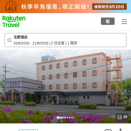
to
top
page
新
玉野酒店
20/8/2026
-
21/8/2026
|
2 位住客
|
1 間房
29