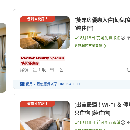
僅剩
4
間房！
[雙床房優惠入住]幼兒[免
[純住宿]
8月18日
前可免費取消
更詳細的方案資訊
Rakuten Monthly Specials
快閃優惠券
房價：
1
晚
|
|
使用 2 張優惠券以享
HK$154.11
OFF
僅剩
4
間房！
[出差最適！Wi-Fi ＆
只住宿 [純住宿]
8月18日
前可免費取消