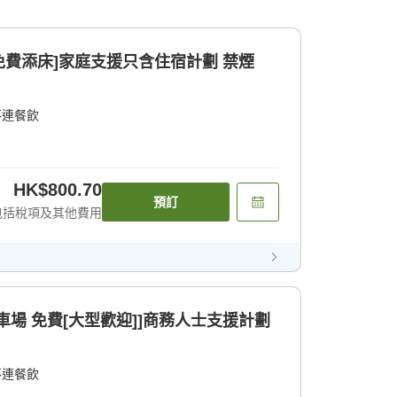
費添床]家庭支援只含住宿計劃 禁煙
不連餐飲
HK$800.70
預訂
包括稅項及其他費用
 停車場 免費[大型歡迎]]商務人士支援計劃
不連餐飲