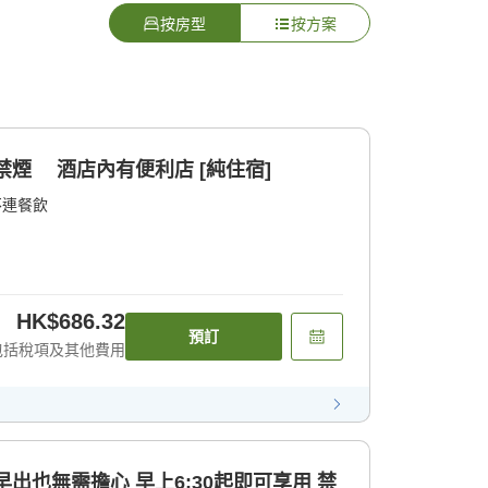
按房型
按方案
家庭經濟型只住宿計劃 禁煙 酒店內有便利店 [純住宿]
不連餐飲
HK$686.32
預訂
包括稅項及其他費用
出也無需擔心 早上6:30起即可享用 禁