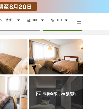
文（香港）
HKG
HKD
找客房
•
1
間房
重新搜尋
查看全部共
28
張照片