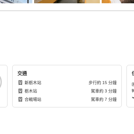
交通
新栃木站
步行
約
15
分鐘
栃木站
駕車
約
3
分鐘
合戦場站
駕車
約
7
分鐘