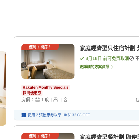
僅剩
3
間房！
8月18日
前可免費取消
更詳細的方案資訊
Rakuten Monthly Specials
快閃優惠券
房價：
1
晚
|
|
使用 2 張優惠券以享
HK$132.08
OFF
僅剩
3
間房！
家庭經濟早餐計劃 即使早