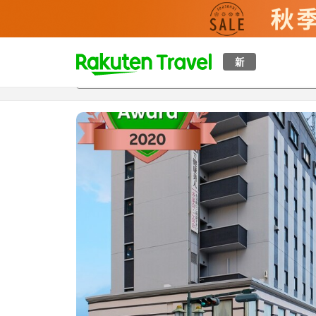
t
新
概覽
房間及住宿方案
評價
設施
o
p
P
a
g
e
_
s
e
a
r
c
h