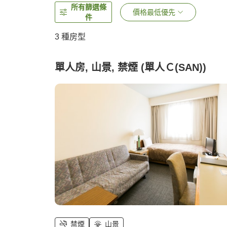
所有篩選條
價格最低優先
件
3
種房型
單人房, 山景, 禁煙 (單人Ｃ(SAN))
禁煙
山景