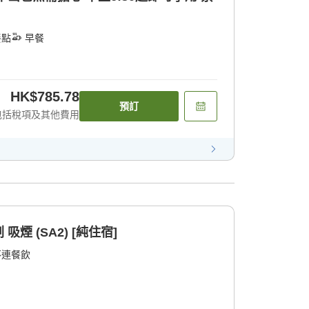
餐點
早餐
HK$785.78
預訂
包括稅項及其他費用
家庭經濟型只含住宿計劃 吸煙 (SA2) [純住宿]
不連餐飲