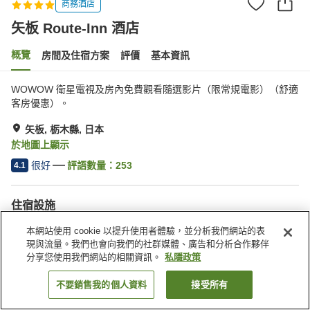
商務酒店
矢板 Route-Inn 酒店
概覽
房間及住宿方案
評價
基本資訊
WOWOW 衛星電視及房內免費觀看隨選影片（限常規電影）（舒適
客房優惠）。
矢板, 栃木縣, 日本
於地圖上顯示
很好
評語數量：
253
4.1
住宿設施
停車場
水療/美容院
本網站使用 cookie 以提升使用者體驗，並分析我們網站的表
餐廳
自動販賣機
現與流量。我們也會向我們的社群媒體、廣告和分析合作夥伴
分享您使用我們網站的相關資訊。
私隱政策
主頁
日本
栃木縣
矢板
矢板 Route-Inn 酒店
不要銷售我的個人資料
接受所有
找客房