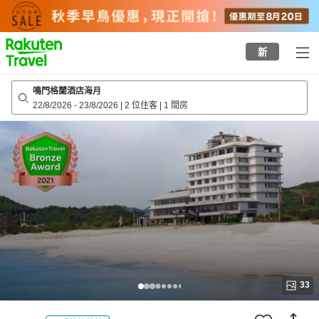
to
top
page
新
鳴門格蘭酒店海月
22/8/2026
-
23/8/2026
|
2 位住客
|
1 間房
33