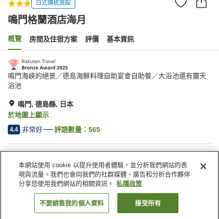
日式傳統旅館
鳴門格蘭酒店海月
概覽
房間及住宿方案
評價
基本資訊
鳴門海峽的絕景／德島海鮮料理自助宴會自助餐／大浴池還有露天
浴池
鳴門, 德島縣, 日本
於地圖上顯示
非常好
評語數量：
565
4.4
住宿設施
本網站使用 cookie 以提升使用者體驗，並分析我們網站的表
停車場
按摩浴缸
現與流量。我們也會向我們的社群媒體、廣告和分析合作夥伴
桑拿
水療/美容院
分享您使用我們網站的相關資訊。
私隱政策
不要銷售我的個人資料
接受所有
找客房
主頁
日本
德島縣
鳴門
鳴門格蘭酒店海月