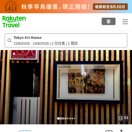
to
top
page
新
Tokyo Art House
23/8/2026
-
24/8/2026
|
2 位住客
|
1 間房
53