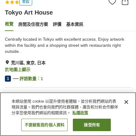
賓館
Tokyo Art House
概覽
房間及住宿方案
評價
基本資訊
Centrally located in Tokyo with excellent access. Enjoy artwork
within the facility and a shopping street with restaurants right
outside.
荒川區, 東京, 日本
於地圖上顯示
評語數量：
1
1
住宿設施
本網站使用 cookie 以提升使用者體驗，並分析我們網站的表
休息室
免費洗衣房
現與流量。我們也會向我們的社群媒體、廣告和分析合作夥伴
收費洗衣房
分享您使用我們網站的相關資訊。
私隱政策
不要銷售我的個人資料
接受所有
找客房
主頁
日本
東京
荒川區
Tokyo Art House