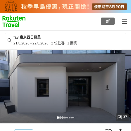
to
top
page
新
fav 東京西日暮里
21/8/2026
-
22/8/2026
|
2 位住客
|
1 間房
37