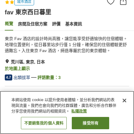
城市酒店
fav 東京西日暮里
概覽
房間及住宿方案
評價
基本資訊
東京 Fav 酒店的設計時尚高雅，讓您能享受舒適愉快的住宿體驗。
地理位置便利，從日暮里站步行僅 1 分鐘，確保您的住宿體驗更舒
適難忘。入住東京 Fav 酒店，締造專屬於您的東京體驗。
荒川區, 東京, 日本
於地圖上顯示
出類拔萃
評語數量：
3
4.7
住宿設施
本網站使用 cookie 以提升使用者體驗，並分析我們網站的表
免費洗衣房
現與流量。我們也會向我們的社群媒體、廣告和分析合作夥伴
分享您使用我們網站的相關資訊。
私隱政策
主頁
日本
東京
荒川區
fav 東京西日暮里
不要銷售我的個人資料
接受所有
找客房