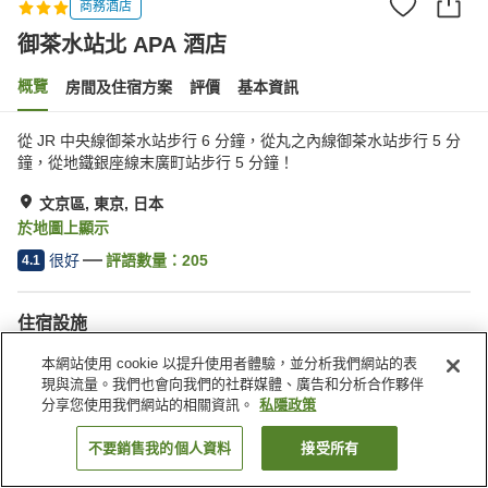
商務酒店
御茶水站北 APA 酒店
概覽
房間及住宿方案
評價
基本資訊
從 JR 中央線御茶水站步行 6 分鐘，從丸之內線御茶水站步行 5 分
鐘，從地鐵銀座線末廣町站步行 5 分鐘！
文京區, 東京, 日本
於地圖上顯示
很好
評語數量：
205
4.1
住宿設施
停車場
水療/美容院
本網站使用 cookie 以提升使用者體驗，並分析我們網站的表
餐廳
自動販賣機
現與流量。我們也會向我們的社群媒體、廣告和分析合作夥伴
分享您使用我們網站的相關資訊。
私隱政策
主頁
日本
東京
文京區
御茶水站北 APA 酒店
不要銷售我的個人資料
接受所有
找客房