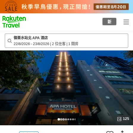
to
top
page
新
御茶水站北 APA 酒店
22/8/2026
-
23/8/2026
|
2 位住客
|
1 間房
125