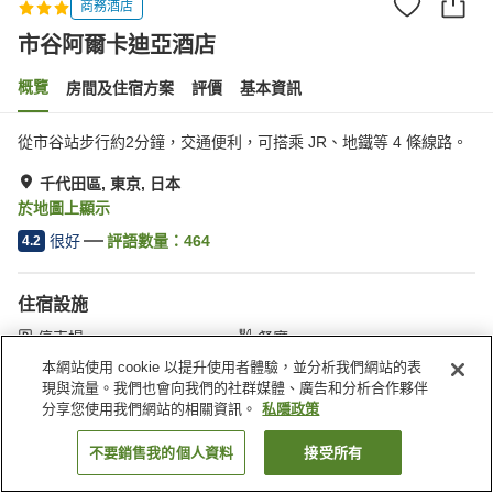
商務酒店
市谷阿爾卡迪亞酒店
概覽
房間及住宿方案
評價
基本資訊
從市谷站步行約2分鐘，交通便利，可搭乘 JR、地鐵等 4 條線路。
千代田區, 東京, 日本
於地圖上顯示
很好
評語數量：
464
4.2
住宿設施
停車場
餐廳
休息室
咖啡廳
本網站使用 cookie 以提升使用者體驗，並分析我們網站的表
現與流量。我們也會向我們的社群媒體、廣告和分析合作夥伴
分享您使用我們網站的相關資訊。
私隱政策
主頁
日本
東京
千代田區
市谷阿爾卡迪亞酒店
不要銷售我的個人資料
接受所有
找客房