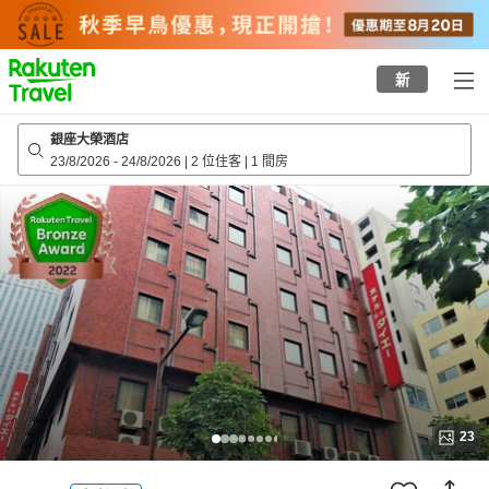
to
top
page
新
銀座大榮酒店
23/8/2026
-
24/8/2026
|
2 位住客
|
1 間房
23