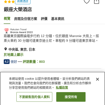
商務酒店
銀座大榮酒店
概覽
房間及住宿方案
評價
基本資訊
距離東京國際論壇步行約 12 分鐘，位於銀座 Maronie 大街上。搭
乘火車約 30 分鐘可達東京迪士尼。車程約 9 分鐘可達東京車站。
中央區, 東京, 日本
於地圖上顯示
很好
評語數量：
803
4.2
住宿設施
本網站使用 cookie 以提升使用者體驗，並分析我們網站的表
停車場
水療/美容院
現與流量。我們也會向我們的社群媒體、廣告和分析合作夥伴
自動販賣機
收費洗衣房
分享您使用我們網站的相關資訊。
私隱政策
不要銷售我的個人資料
接受所有
找客房
主頁
日本
東京
中央區
銀座大榮酒店