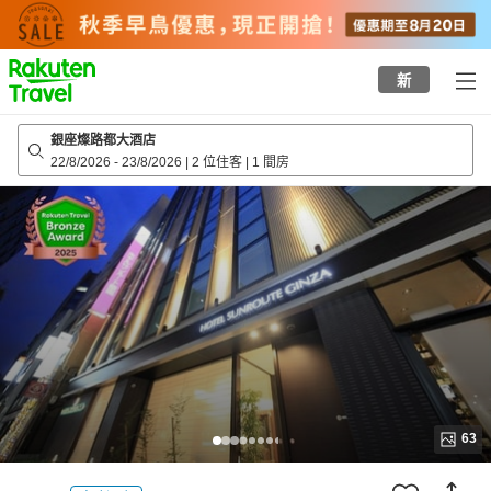
to
top
page
新
銀座燦路都大酒店
22/8/2026
-
23/8/2026
|
2 位住客
|
1 間房
63