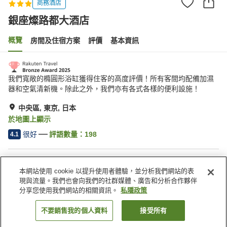
商務酒店
銀座燦路都大酒店
概覽
房間及住宿方案
評價
基本資訊
我們寬敞的橢圓形浴缸獲得住客的高度評價！所有客間均配備加濕
器和空氣清新機。除此之外，我們亦有各式各樣的便利設施！
中央區, 東京, 日本
於地圖上顯示
很好
評語數量：
198
4.1
住宿設施
本網站使用 cookie 以提升使用者體驗，並分析我們網站的表
24 小時服務櫃台
寄存行李服務
現與流量。我們也會向我們的社群媒體、廣告和分析合作夥伴
保險箱（前台）
送遞服務
分享您使用我們網站的相關資訊。
私隱政策
不要銷售我的個人資料
接受所有
找客房
主頁
日本
東京
中央區
銀座燦路都大酒店