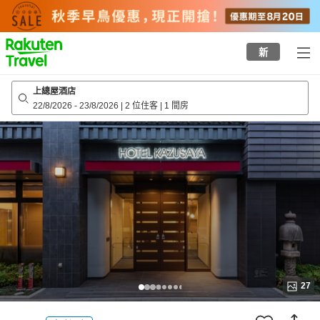
to
top
page
新
上總屋酒店
22/8/2026
-
23/8/2026
|
2 位住客
|
1 間房
27