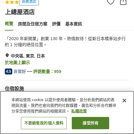
商務酒店
上總屋酒店
概覽
房間及住宿方案
評價
基本資訊
「2020 年新開業」創業 130 年，熱情款待！從新日本橋車站步行
約 1 分鐘的絕佳位置。
中央區, 東京, 日本
於地圖上顯示
非常好
評語數量：
959
4.5
住宿設施
停車場
水療/美容院
本網站使用 cookie 以提升使用者體驗，並分析我們網站的表
餐廳
自動販賣機
現與流量。我們也會向我們的社群媒體、廣告和分析合作夥伴
分享您使用我們網站的相關資訊。
私隱政策
主頁
日本
東京
中央區
上總屋酒店
不要銷售我的個人資料
接受所有
找客房