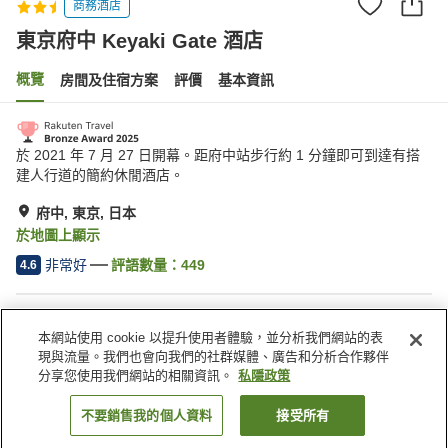
商務酒店
東京府中 Keyaki Gate 酒店
概覽
房間及住宿方案
評價
基本資訊
於 2021 年 7 月 27 日開幕。距府中站步行約 1 分鐘即可到達有搭
建人行道的簡約休閒酒店。
府中, 東京, 日本
於地圖上顯示
非常好
評語數量：
449
4.6
住宿設施
本網站使用 cookie 以提升使用者體驗，並分析我們網站的表
送遞服務
乾洗服務
現與流量。我們也會向我們的社群媒體、廣告和分析合作夥伴
喚醒服務
自動販賣機
分享您使用我們網站的相關資訊。
私隱政策
不要銷售我的個人資料
接受所有
找客房
主頁
日本
東京
府中
東京府中 Keyaki Gate 酒店