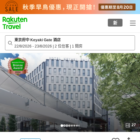
to
top
page
新
東京府中 Keyaki Gate 酒店
22/8/2026
-
23/8/2026
|
2 位住客
|
1 間房
27