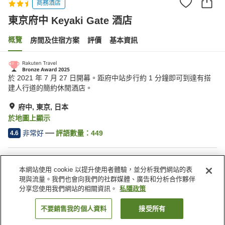
商務酒店
東京府中 Keyaki Gate 酒店
概覽
房間及住宿方案
評價
基本資訊
於 2021 年 7 月 27 日開幕。距府中站步行約 1 分鐘即可到達有搭
建人行道的簡約休閒酒店。
府中, 東京, 日本
於地圖上顯示
非常好
評語數量：
449
4.6
住宿設施
本網站使用 cookie 以提升使用者體驗，並分析我們網站的表
送遞服務
乾洗服務
現與流量。我們也會向我們的社群媒體、廣告和分析合作夥伴
喚醒服務
自動販賣機
分享您使用我們網站的相關資訊。
私隱政策
不要銷售我的個人資料
接受所有
找客房
主頁
日本
東京
府中
東京府中 Keyaki Gate 酒店