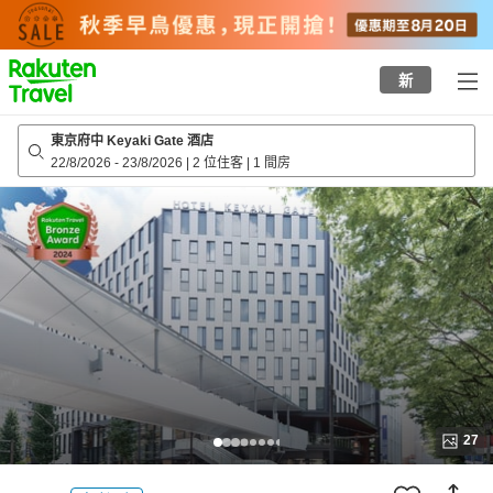
to
top
page
新
東京府中 Keyaki Gate 酒店
22/8/2026
-
23/8/2026
|
2 位住客
|
1 間房
27