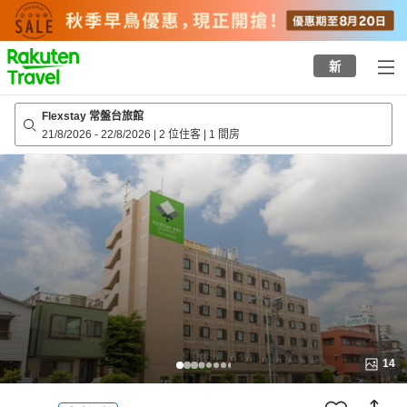
to
top
page
新
Flexstay 常盤台旅館
21/8/2026
-
22/8/2026
|
2 位住客
|
1 間房
14