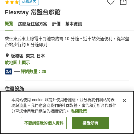
商務酒店
Flexstay 常盤台旅館
概覽
房間及住宿方案
評價
基本資訊
乘坐東武東上線電車到池袋約需 10 分鐘。近車站交通便利，從常盤
台站步行約 5 分鐘即到。
板橋區, 東京, 日本
於地圖上顯示
評語數量：
29
3.4
住宿設施
送遞服務
自動販賣機
本網站使用 cookie 以提升使用者體驗，並分析我們網站的表
收費洗衣房
現與流量。我們也會向我們的社群媒體、廣告和分析合作夥伴
分享您使用我們網站的相關資訊。
私隱政策
主頁
日本
東京
板橋區
Flexstay 常盤台旅館
不要銷售我的個人資料
接受所有
找客房