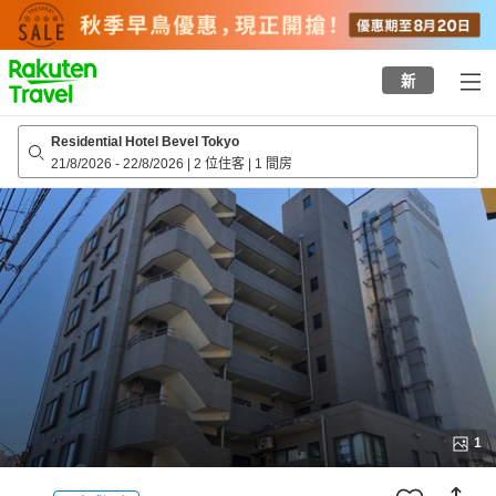
to
top
page
新
Residential Hotel Bevel Tokyo
21/8/2026
-
22/8/2026
|
2 位住客
|
1 間房
1