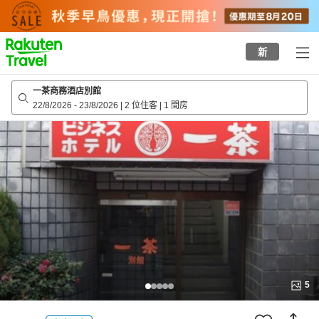
to
top
page
新
一茶商務酒店別館
22/8/2026
-
23/8/2026
|
2 位住客
|
1 間房
5