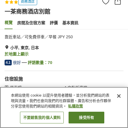
商務酒店
一茶商務酒店別館
概覽
房間及住宿方案
評價
基本資訊
靠近車站／可免費停車／早餐 JPY 250
小平, 東京, 日本
於地圖上顯示
很好
評語數量：
70
4.1
住宿設施
停車場
自動販賣機
收費洗衣房
送遞服務
本網站使用 cookie 以提升使用者體驗，並分析我們網站的表
現與流量。我們也會向我們的社群媒體、廣告和分析合作夥伴
分享您使用我們網站的相關資訊。
私隱政策
主頁
日本
東京
小平
一茶商務酒店別館
不要銷售我的個人資料
接受所有
找客房