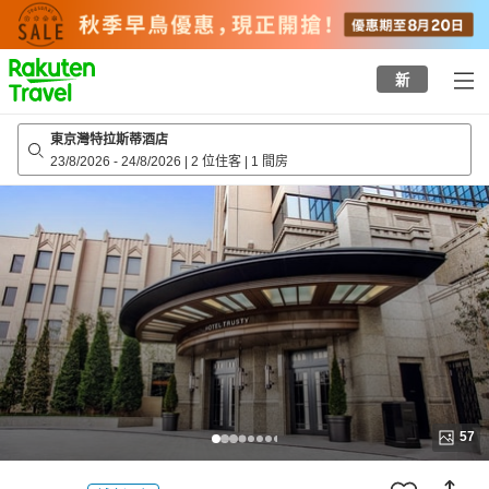
to
top
page
新
東京灣特拉斯蒂酒店
23/8/2026
-
24/8/2026
|
2 位住客
|
1 間房
57