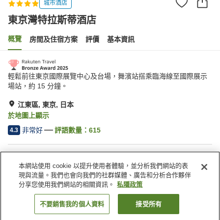
城市酒店
東京灣特拉斯蒂酒店
概覽
房間及住宿方案
評價
基本資訊
輕鬆前往東京國際展覽中心及台場，舞濱站搭乘臨海線至國際展示
場站，約 15 分鐘。
江東區, 東京, 日本
於地圖上顯示
非常好
評語數量：
615
4.3
住宿設施
本網站使用 cookie 以提升使用者體驗，並分析我們網站的表
停車場
水療/美容院
現與流量。我們也會向我們的社群媒體、廣告和分析合作夥伴
餐廳
休息室
分享您使用我們網站的相關資訊。
私隱政策
不要銷售我的個人資料
接受所有
找客房
主頁
日本
東京
江東區
東京灣特拉斯蒂酒店