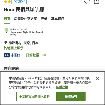
西式旅館
Nora 民宿與咖啡廳
概覽
房間及住宿方案
評價
基本資訊
神津島村, 東京, 日本
於地圖上顯示
非常好
評語數量：
20
4.6
住宿設施
停車場
本網站使用 cookie 以提升使用者體驗，並分析我們網站的表
現與流量。我們也會向我們的社群媒體、廣告和分析合作夥伴
分享您使用我們網站的相關資訊。
私隱政策
主頁
日本
東京
神津島村
Nora 民宿與咖啡廳
不要銷售我的個人資料
接受所有
找客房