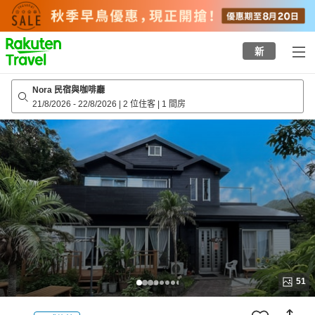
to
top
page
新
Nora 民宿與咖啡廳
21/8/2026
-
22/8/2026
|
2 位住客
|
1 間房
51