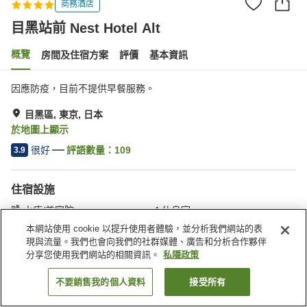
商務酒店
目黑站前 Nest Hotel Alt
概覽
房間及住宿方案
評價
基本資訊
因應防疫，目前不提供早餐服務。
目黑區, 東京, 日本
於地圖上顯示
很好
評語數量：
109
3.9
住宿設施
水療/美容院
休息室
自動販賣機
送遞服務
本網站使用 cookie 以提升使用者體驗，並分析我們網站的表
現與流量。我們也會向我們的社群媒體、廣告和分析合作夥伴
分享您使用我們網站的相關資訊。
私隱政策
主頁
日本
東京
目黑區
目黑站前 Nest Hotel Alt
不要銷售我的個人資料
接受所有
找客房