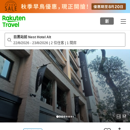
to
top
page
新
目黑站前 Nest Hotel Alt
22/8/2026
-
23/8/2026
|
2 位住客
|
1 間房
12