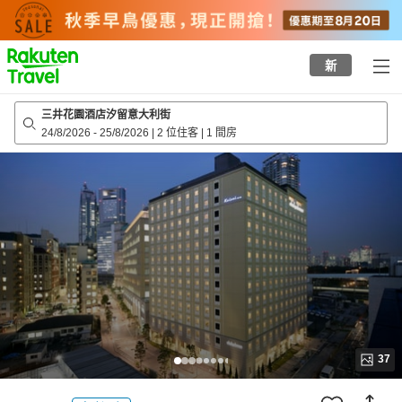
to
top
page
新
三井花園酒店汐留意大利街
24/8/2026
-
25/8/2026
|
2 位住客
|
1 間房
37