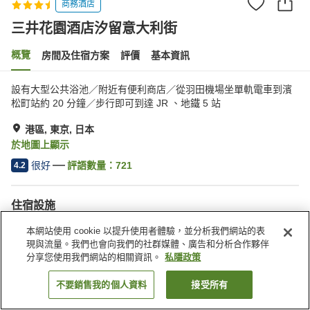
商務酒店
三井花園酒店汐留意大利街
概覽
房間及住宿方案
評價
基本資訊
設有大型公共浴池／附近有便利商店／從羽田機場坐單軌電車到濱
松町站約 20 分鐘／步行即可到達 JR 、地鐵 5 站
港區, 東京, 日本
於地圖上顯示
很好
評語數量：
721
4.2
住宿設施
公共浴室
水療/美容院
本網站使用 cookie 以提升使用者體驗，並分析我們網站的表
餐廳
自動販賣機
現與流量。我們也會向我們的社群媒體、廣告和分析合作夥伴
分享您使用我們網站的相關資訊。
私隱政策
主頁
日本
東京
港區
三井花園酒店汐留意大利街
不要銷售我的個人資料
接受所有
找客房