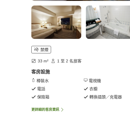
禁煙
33 m²
1 至 2 名旅客
客房設施
樽裝水
電視機
電話
衣櫥
保險箱
轉換插頭／充電器
更詳細的客房資訊