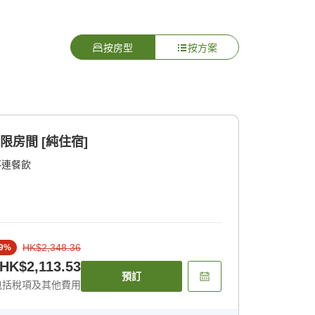
按房型
按方案
限房間 [純住宿]
不連餐飲
HK$2,348.36
9
%
HK$2,113.53
預訂
包括稅項及其他費用