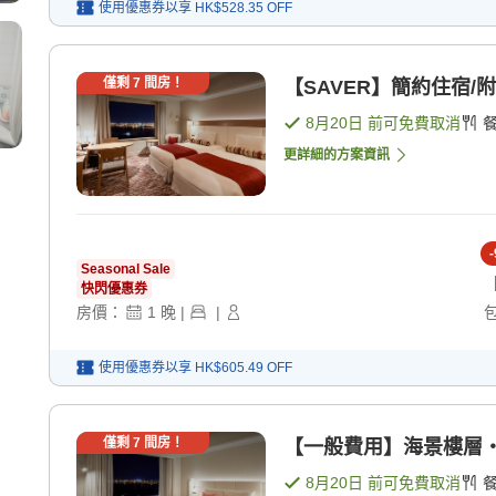
使用優惠券以享
HK$528.35
OFF
僅剩
7
間房！
【SAVER】簡約住宿/附
8月20日
前可免費取消
更詳細的方案資訊
-
Seasonal Sale
快閃優惠券
房價：
1
晚
|
|
使用優惠券以享
HK$605.49
OFF
僅剩
7
間房！
【一般費用】海景樓層・
8月20日
前可免費取消