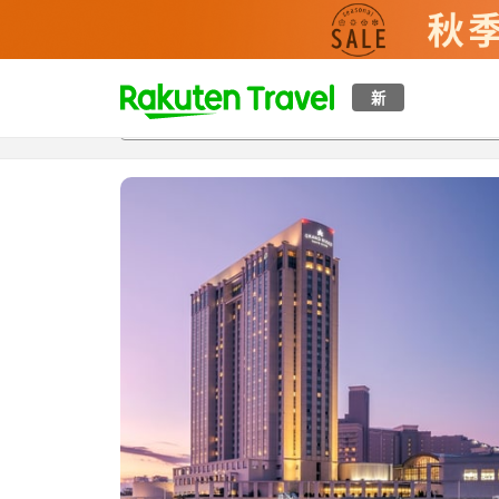
t
新
概覽
房間及住宿方案
評價
特色
設施
o
p
P
a
g
e
_
s
e
a
r
c
h