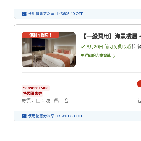
使用優惠券以享
HK$605.49
OFF
僅剩
4
間房！
【一般費用】海景樓層・
8月20日
前可免費取消
更詳細的方案資訊
-
Seasonal Sale
快閃優惠券
房價：
1
晚
|
|
使用優惠券以享
HK$801.88
OFF