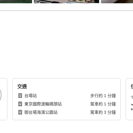
交通
台場站
步行
約
1
分鐘
東京國際渡輪碼頭站
駕車
約
1
分鐘
御台場海濱公園站
駕車
約
3
分鐘