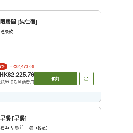
限房間 [純住宿]
不連餐飲
HK$2,473.06
9
%
HK$2,225.76
預訂
包括稅項及其他費用
早餐 [早餐]
餐點
早餐
早餐（餐廳）