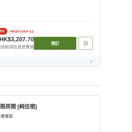
HK$3,564.11
9
%
HK$3,207.70
預訂
包括稅項及其他費用
限房間 [純住宿]
不連餐飲