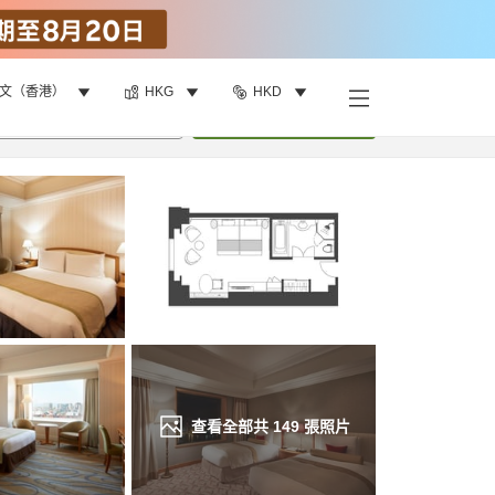
文（香港）
HKG
HKD
找客房
•
1
間房
重新搜尋
查看全部共
149
張照片