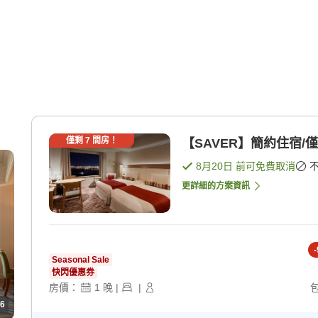
僅剩
7
間房！
【SAVER】簡約住宿/僅
8月20日
前可免費取消
更詳細的方案資訊
-
Seasonal Sale
快閃優惠券
房價：
1
晚
|
|
6