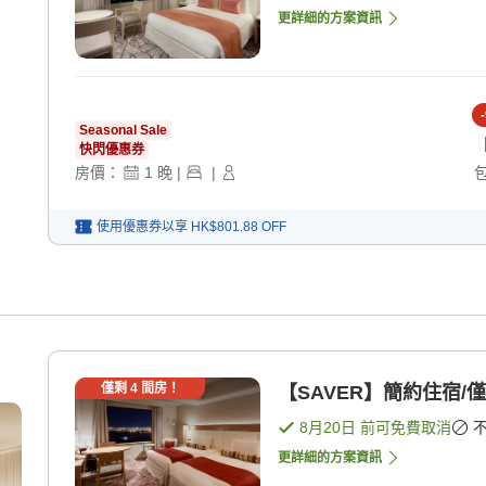
更詳細的方案資訊
-
Seasonal Sale
快閃優惠券
房價：
1
晚
|
|
使用優惠券以享
HK$801.88
OFF
僅剩
4
間房！
【SAVER】簡約住宿/僅
8月20日
前可免費取消
更詳細的方案資訊