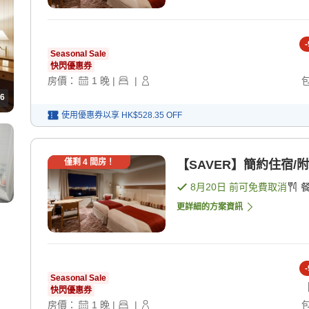
-
Seasonal Sale
快閃優惠券
房價：
1
晚
|
|
6
使用優惠券以享
HK$528.35
OFF
僅剩
4
間房！
【SAVER】簡約住宿/附
8月20日
前可免費取消
更詳細的方案資訊
-
Seasonal Sale
快閃優惠券
房價：
1
晚
|
|