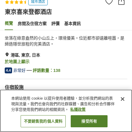
城市酒店
東京喜來登都酒店
概覽
房間及住宿方案
評價
基本資訊
坐落在綠意盎然的小山丘上，環境優美。位近都市卻遠離喧囂，是
締造隱世旅程的完美酒店。
港區, 東京, 日本
於地圖上顯示
非常好
評語數量：
138
4.4
住宿設施
Wi-Fi
停車場
本網站使用 cookie 以提升使用者體驗，並分析我們網站的表
步行 5 分鐘可到車站
水療/美容院
現與流量。我們也會向我們的社群媒體、廣告和分析合作夥伴
分享您使用我們網站的相關資訊。
私隱政策
主頁
日本
東京
港區
東京喜來登都酒店
不要銷售我的個人資料
接受所有
找客房