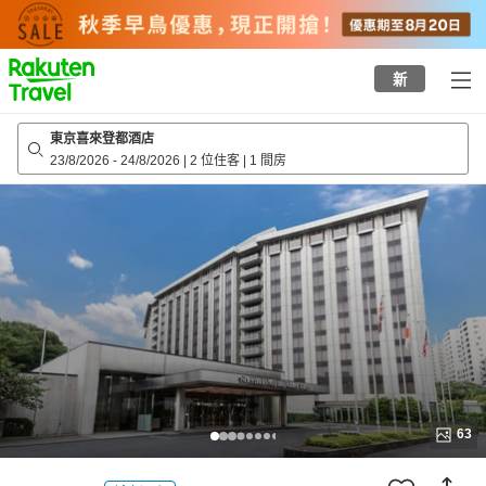
to
top
page
新
東京喜來登都酒店
23/8/2026
-
24/8/2026
|
2 位住客
|
1 間房
63