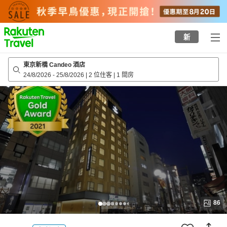
to
top
page
新
東京新橋 Candeo 酒店
24/8/2026
-
25/8/2026
|
2 位住客
|
1 間房
86