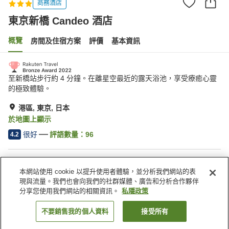
商務酒店
東京新橋 Candeo 酒店
概覽
房間及住宿方案
評價
基本資訊
至新橋站步行約 4 分鐘。在離星空最近的露天浴池，享受療癒心靈
的極致體驗。
港區, 東京, 日本
於地圖上顯示
很好
評語數量：
96
4.2
住宿設施
本網站使用 cookie 以提升使用者體驗，並分析我們網站的表
桑拿
自動販賣機
現與流量。我們也會向我們的社群媒體、廣告和分析合作夥伴
露天浴池
收費洗衣房
分享您使用我們網站的相關資訊。
私隱政策
不要銷售我的個人資料
接受所有
找客房
主頁
日本
東京
港區
東京新橋 Candeo 酒店