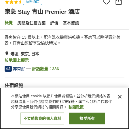
商務酒店
東急 Stay 青山 Premier 酒店
概覽
房間及住宿方案
評價
基本資訊
客房皆在 13 樓以上，配有洗衣機與烘乾機。客房可以眺望窗外美
景，在青山逗留享受愉快時光。
港區, 東京, 日本
於地圖上顯示
非常好
評語數量：
336
4.3
住宿設施
Wi-Fi
步行 5 分鐘可到車站
本網站使用 cookie 以提升使用者體驗，並分析我們網站的表
指定吸煙區
自動販賣機
現與流量。我們也會向我們的社群媒體、廣告和分析合作夥伴
分享您使用我們網站的相關資訊。
私隱政策
主頁
日本
東京
港區
東急 Stay 青山 Premier 酒店
不要銷售我的個人資料
接受所有
找客房