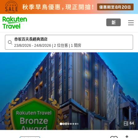
to
top
page
新
赤坂百夫長經典酒店
23/8/2026
-
24/8/2026
|
2 位住客
|
1 間房
64