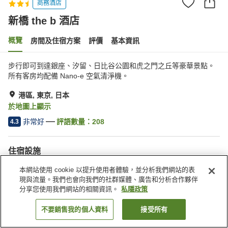
商務酒店
新橋 the b 酒店
概覽
房間及住宿方案
評價
基本資訊
步行即可到達銀座、汐留、日比谷公園和虎之門之丘等豪華景點。
所有客房均配備 Nano-e 空氣清淨機。
港區, 東京, 日本
於地圖上顯示
非常好
評語數量：
208
4.3
住宿設施
乾洗服務
喚醒服務
本網站使用 cookie 以提升使用者體驗，並分析我們網站的表
收費洗衣房
現與流量。我們也會向我們的社群媒體、廣告和分析合作夥伴
分享您使用我們網站的相關資訊。
私隱政策
主頁
日本
東京
港區
新橋 the b 酒店
不要銷售我的個人資料
接受所有
找客房