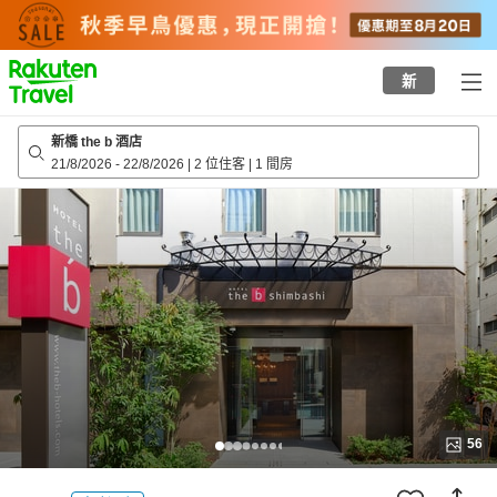
to
top
page
新
新橋 the b 酒店
21/8/2026
-
22/8/2026
|
2 位住客
|
1 間房
56