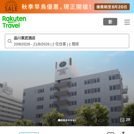
to
top
page
新
品川東武酒店
20/8/2026
-
21/8/2026
|
2 位住客
|
1 間房
29