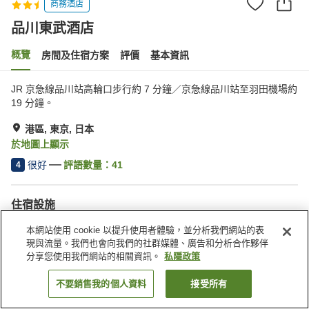
商務酒店
品川東武酒店
概覽
房間及住宿方案
評價
基本資訊
JR 京急線品川站高輪口步行約 7 分鐘／京急線品川站至羽田機場約
19 分鐘。
港區, 東京, 日本
於地圖上顯示
很好
評語數量：
41
4
住宿設施
停車場
水療/美容院
本網站使用 cookie 以提升使用者體驗，並分析我們網站的表
餐廳
休息室
現與流量。我們也會向我們的社群媒體、廣告和分析合作夥伴
分享您使用我們網站的相關資訊。
私隱政策
主頁
日本
東京
港區
品川東武酒店
不要銷售我的個人資料
接受所有
找客房