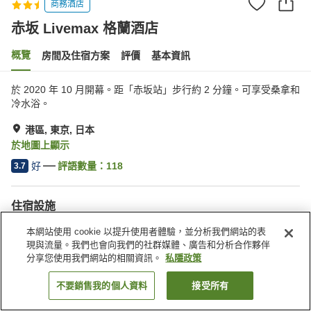
商務酒店
赤坂 Livemax 格蘭酒店
概覽
房間及住宿方案
評價
基本資訊
於 2020 年 10 月開幕。距「赤坂站」步行約 2 分鐘。可享受桑拿和
冷水浴。
港區, 東京, 日本
於地圖上顯示
好
評語數量：
118
3.7
住宿設施
桑拿
水療/美容院
本網站使用 cookie 以提升使用者體驗，並分析我們網站的表
自動販賣機
收費洗衣房
現與流量。我們也會向我們的社群媒體、廣告和分析合作夥伴
分享您使用我們網站的相關資訊。
私隱政策
主頁
日本
東京
港區
赤坂 Livemax 格蘭酒店
不要銷售我的個人資料
接受所有
找客房